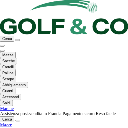
Cerca
Mazze
Sacche
Carrelli
Palline
Scarpe
Abbigliamento
Guanti
Accessori
Saldi
Marche
Assistenza post-vendita in Francia
Pagamento sicuro
Reso facile
Cerca
Mazze