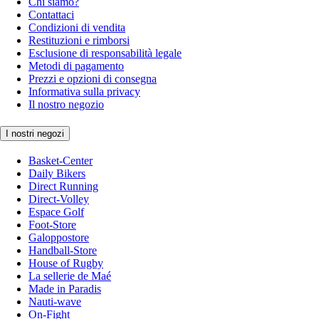
Chi siamo?
Contattaci
Condizioni di vendita
Restituzioni e rimborsi
Esclusione di responsabilità legale
Metodi di pagamento
Prezzi e opzioni di consegna
Informativa sulla privacy
Il nostro negozio
I nostri negozi
Basket-Center
Daily Bikers
Direct Running
Direct-Volley
Espace Golf
Foot-Store
Galoppostore
Handball-Store
House of Rugby
La sellerie de Maé
Made in Paradis
Nauti-wave
On-Fight