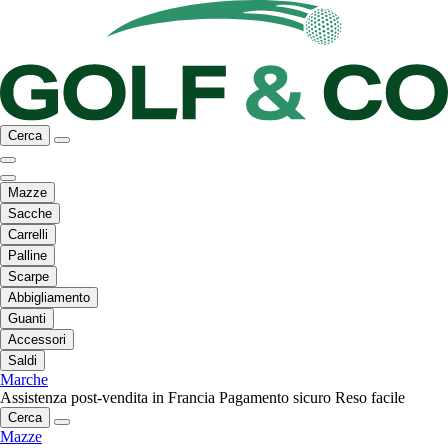
Cerca
Mazze
Sacche
Carrelli
Palline
Scarpe
Abbigliamento
Guanti
Accessori
Saldi
Marche
Assistenza post-vendita in Francia
Pagamento sicuro
Reso facile
Cerca
Mazze