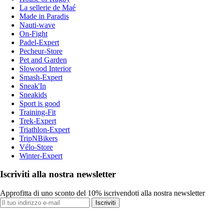
La sellerie de Maé
Made in Paradis
Nauti-wave
On-Fight
Padel-Expert
Pecheur-Store
Pet and Garden
Slowood Interior
Smash-Expert
Sneak'In
Sneakids
Sport is good
Training-Fit
Trek-Expert
Triathlon-Expert
TripNBikers
Vélo-Store
Winter-Expert
Iscriviti alla nostra newsletter
Approfitta di uno sconto del 10% iscrivendoti alla nostra newsletter
Iscriviti