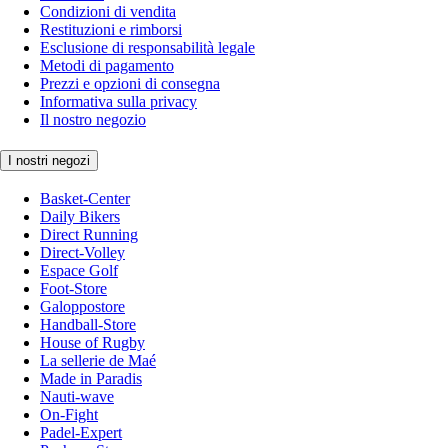
Condizioni di vendita
Restituzioni e rimborsi
Esclusione di responsabilità legale
Metodi di pagamento
Prezzi e opzioni di consegna
Informativa sulla privacy
Il nostro negozio
I nostri negozi
Basket-Center
Daily Bikers
Direct Running
Direct-Volley
Espace Golf
Foot-Store
Galoppostore
Handball-Store
House of Rugby
La sellerie de Maé
Made in Paradis
Nauti-wave
On-Fight
Padel-Expert