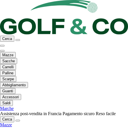
Cerca
Mazze
Sacche
Carrelli
Palline
Scarpe
Abbigliamento
Guanti
Accessori
Saldi
Marche
Assistenza post-vendita in Francia
Pagamento sicuro
Reso facile
Cerca
Mazze