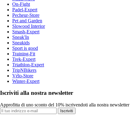
On-Fight
Padel-Expert
Pecheur-Store
Pet and Garden
Slowood Interior
Smash-Expert
Sneak'In
Sneakids
Sport is good
Training-Fit
Trek-Expert
Triathlon-Expert
TripNBikers
Vélo-Store
Winter-Expert
Iscriviti alla nostra newsletter
Approfitta di uno sconto del 10% iscrivendoti alla nostra newsletter
Iscriviti