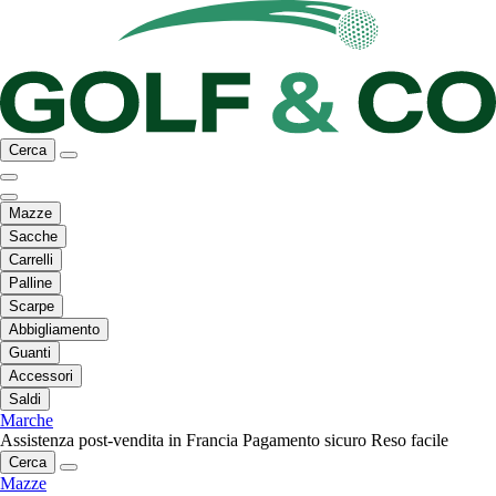
Cerca
Mazze
Sacche
Carrelli
Palline
Scarpe
Abbigliamento
Guanti
Accessori
Saldi
Marche
Assistenza post-vendita in Francia
Pagamento sicuro
Reso facile
Cerca
Mazze