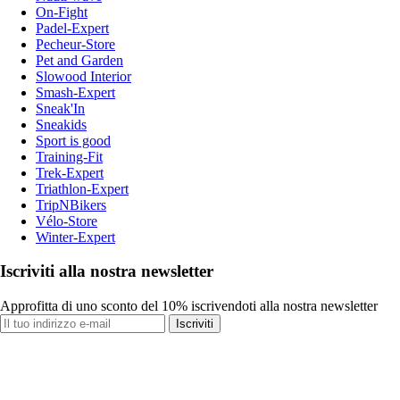
On-Fight
Padel-Expert
Pecheur-Store
Pet and Garden
Slowood Interior
Smash-Expert
Sneak'In
Sneakids
Sport is good
Training-Fit
Trek-Expert
Triathlon-Expert
TripNBikers
Vélo-Store
Winter-Expert
Iscriviti alla nostra newsletter
Approfitta di uno sconto del 10% iscrivendoti alla nostra newsletter
Iscriviti