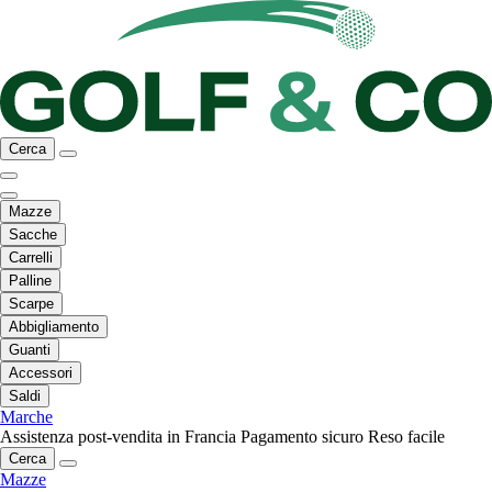
Cerca
Mazze
Sacche
Carrelli
Palline
Scarpe
Abbigliamento
Guanti
Accessori
Saldi
Marche
Assistenza post-vendita in Francia
Pagamento sicuro
Reso facile
Cerca
Mazze