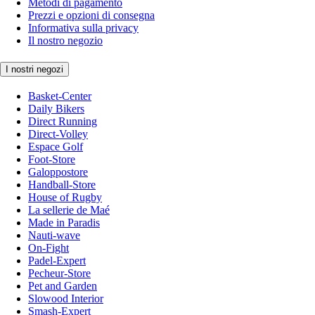
Metodi di pagamento
Prezzi e opzioni di consegna
Informativa sulla privacy
Il nostro negozio
I nostri negozi
Basket-Center
Daily Bikers
Direct Running
Direct-Volley
Espace Golf
Foot-Store
Galoppostore
Handball-Store
House of Rugby
La sellerie de Maé
Made in Paradis
Nauti-wave
On-Fight
Padel-Expert
Pecheur-Store
Pet and Garden
Slowood Interior
Smash-Expert