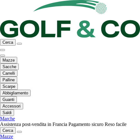
Cerca
Mazze
Sacche
Carrelli
Palline
Scarpe
Abbigliamento
Guanti
Accessori
Saldi
Marche
Assistenza post-vendita in Francia
Pagamento sicuro
Reso facile
Cerca
Mazze