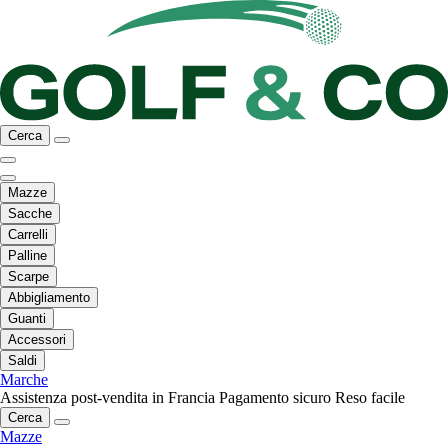
Cerca
Mazze
Sacche
Carrelli
Palline
Scarpe
Abbigliamento
Guanti
Accessori
Saldi
Marche
Assistenza post-vendita in Francia
Pagamento sicuro
Reso facile
Cerca
Mazze