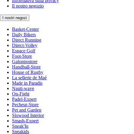
Informativa sulla privacy
Il nostro negozio
I nostri negozi
Basket-Center
Daily Bikers
Direct Running
Direct-Volley
Espace Golf
Foot-Store
Galoppostore
Handball-Store
House of Rugby
La sellerie de Maé
Made in Paradis
Nauti-wave
On-Fight
Padel-Expert
Pecheur-Store
Pet and Garden
Slowood Interior
Smash-Expert
Sneak'In
Sneakids