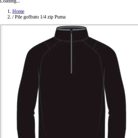
Loading...
Home
/
Pile goffrato 1/4 zip Puma