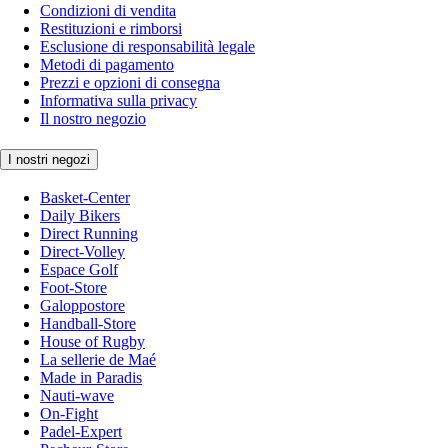
Condizioni di vendita
Restituzioni e rimborsi
Esclusione di responsabilità legale
Metodi di pagamento
Prezzi e opzioni di consegna
Informativa sulla privacy
Il nostro negozio
I nostri negozi
Basket-Center
Daily Bikers
Direct Running
Direct-Volley
Espace Golf
Foot-Store
Galoppostore
Handball-Store
House of Rugby
La sellerie de Maé
Made in Paradis
Nauti-wave
On-Fight
Padel-Expert