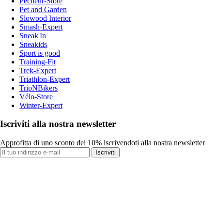
Pecheur-Store
Pet and Garden
Slowood Interior
Smash-Expert
Sneak'In
Sneakids
Sport is good
Training-Fit
Trek-Expert
Triathlon-Expert
TripNBikers
Vélo-Store
Winter-Expert
Iscriviti alla nostra newsletter
Approfitta di uno sconto del 10% iscrivendoti alla nostra newsletter
Iscriviti