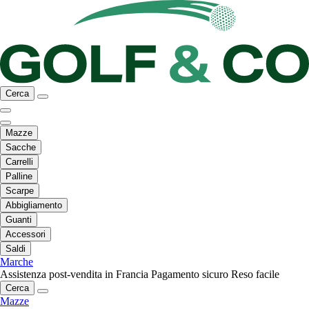
Cerca
Mazze
Sacche
Carrelli
Palline
Scarpe
Abbigliamento
Guanti
Accessori
Saldi
Marche
Assistenza post-vendita in Francia
Pagamento sicuro
Reso facile
Cerca
Mazze