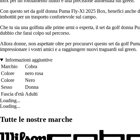
inox per un rotolamento fluido e una precisione aumentata sui green.
Con questo set da golf donna Puma Fly-Xl 2025 Box, benefici anche di una
imbottiti per un trasporto confortevole sul campo.
Che tu sia una golfista alle prime armi o esperta, il set da golf donna 
dubbio che farai colpo sul percorso.
Allora donne, non aspettate oltre per procurarvi questo set da golf Puma 
impressionare i vostri amici e a raggiungere nuovi traguardi sul green.
Informazioni aggiuntive
Marchio
Cobra
Colore
nero rosa
Colore
Nero
Sesso
Donna
Fascia d'età
Adulti
Loading...
Loading...
Tutte le nostre marche