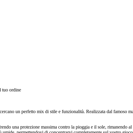
l tuo ordine
rcano un perfetto mix di stile e funzionalità. Realizzata dal famoso march
 offrendo una protezione massima contro la pioggia e il sole, rimanend
più umide, permettendovi di concentrarvi completamente sul vostro gioco 