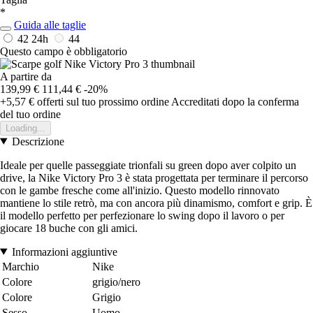
*
Guida alle taglie
42
24h
44
Questo campo è obbligatorio
A partire da
139,99 €
111,44 €
-20%
+5,57 €
offerti sul tuo prossimo ordine
Accreditati dopo la conferma
del tuo ordine
Loading...
Descrizione
Ideale per quelle passeggiate trionfali su green dopo aver colpito un
drive, la Nike Victory Pro 3 è stata progettata per terminare il percorso
con le gambe fresche come all'inizio. Questo modello rinnovato
mantiene lo stile retrò, ma con ancora più dinamismo, comfort e grip. È
il modello perfetto per perfezionare lo swing dopo il lavoro o per
giocare 18 buche con gli amici.
Informazioni aggiuntive
Marchio
Nike
Colore
grigio/nero
Colore
Grigio
Sesso
Uomo