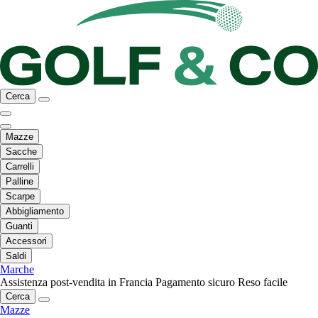
Cerca
Mazze
Sacche
Carrelli
Palline
Scarpe
Abbigliamento
Guanti
Accessori
Saldi
Marche
Assistenza post-vendita in Francia
Pagamento sicuro
Reso facile
Cerca
Mazze