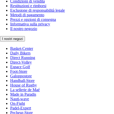
Condizioni di vendita
Restituzioni e rimborsi
Esclusione di responsabilità legale
Metodi di pagamento
Prezzi e opzioni di consegna
Informativa sulla privacy
Il nostro negozio
I nostri negozi
Basket-Center
Daily Bikers
Direct Running
Direct-Volley
Espace Golf
Foot-Store
Galoppostore
Handball-Store
House of Rugby
La sellerie de Maé
Made in Paradis
Nauti-wave
On-Fight
Padel-Expert
Pecheur-Store