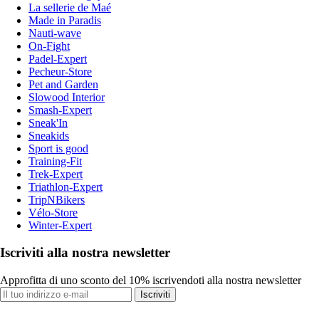
La sellerie de Maé
Made in Paradis
Nauti-wave
On-Fight
Padel-Expert
Pecheur-Store
Pet and Garden
Slowood Interior
Smash-Expert
Sneak'In
Sneakids
Sport is good
Training-Fit
Trek-Expert
Triathlon-Expert
TripNBikers
Vélo-Store
Winter-Expert
Iscriviti alla nostra newsletter
Approfitta di uno sconto del 10% iscrivendoti alla nostra newsletter
Iscriviti