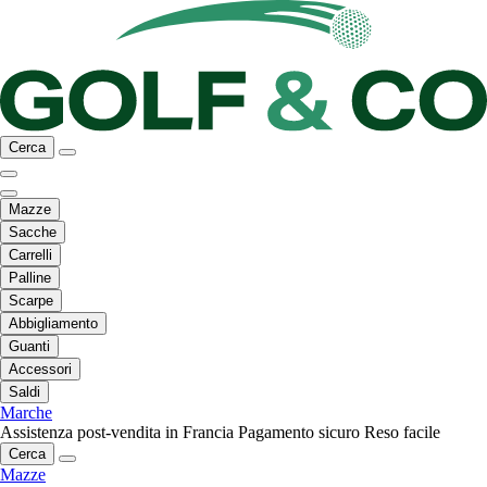
Cerca
Mazze
Sacche
Carrelli
Palline
Scarpe
Abbigliamento
Guanti
Accessori
Saldi
Marche
Assistenza post-vendita in Francia
Pagamento sicuro
Reso facile
Cerca
Mazze