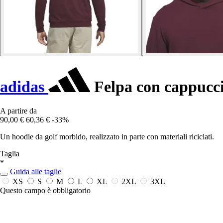
adidas
Felpa con cappucc
A partire da
90,00 €
60,36 €
-33%
Un hoodie da golf morbido, realizzato in parte con materiali riciclati.
Taglia
*
Guida alle taglie
XS
S
M
L
XL
2XL
3XL
Questo campo è obbligatorio