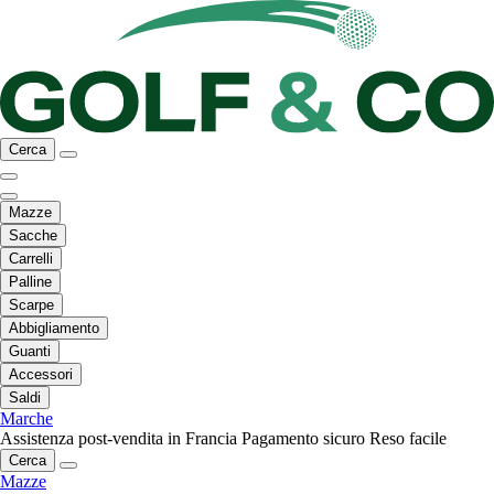
Cerca
Mazze
Sacche
Carrelli
Palline
Scarpe
Abbigliamento
Guanti
Accessori
Saldi
Marche
Assistenza post-vendita in Francia
Pagamento sicuro
Reso facile
Cerca
Mazze