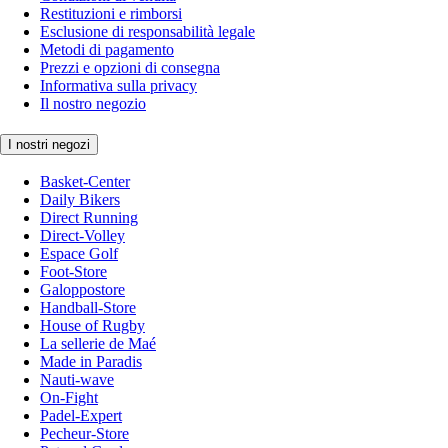
Restituzioni e rimborsi
Esclusione di responsabilità legale
Metodi di pagamento
Prezzi e opzioni di consegna
Informativa sulla privacy
Il nostro negozio
I nostri negozi
Basket-Center
Daily Bikers
Direct Running
Direct-Volley
Espace Golf
Foot-Store
Galoppostore
Handball-Store
House of Rugby
La sellerie de Maé
Made in Paradis
Nauti-wave
On-Fight
Padel-Expert
Pecheur-Store