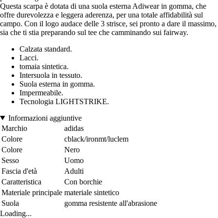
Questa scarpa è dotata di una suola esterna Adiwear in gomma, che
offre durevolezza e leggera aderenza, per una totale affidabilità sul
campo. Con il logo audace delle 3 strisce, sei pronto a dare il massimo,
sia che ti stia preparando sul tee che camminando sui fairway.
Calzata standard.
Lacci.
tomaia sintetica.
Intersuola in tessuto.
Suola esterna in gomma.
Impermeabile.
Tecnologia LIGHTSTRIKE.
Informazioni aggiuntive
Marchio
adidas
Colore
cblack/ironmt/luclem
Colore
Nero
Sesso
Uomo
Fascia d'età
Adulti
Caratteristica
Con borchie
Materiale principale
materiale sintetico
Suola
gomma resistente all'abrasione
Loading...