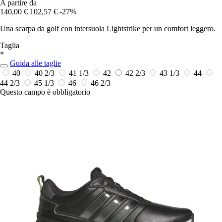
A partire da
140,00 €
102,57 €
-27%
Una scarpa da golf con intersuola Lightstrike per un comfort leggero.
Taglia
*
Guida alle taglie
40
40 2/3
41 1/3
42
42 2/3
43 1/3
44
44 2/3
45 1/3
46
46 2/3
Questo campo è obbligatorio