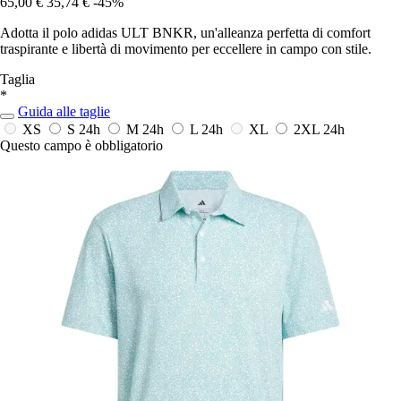
65,00 €
35,74 €
-45%
Adotta il polo adidas ULT BNKR, un'alleanza perfetta di comfort
traspirante e libertà di movimento per eccellere in campo con stile.
Taglia
*
Guida alle taglie
XS
S
24h
M
24h
L
24h
XL
2XL
24h
Questo campo è obbligatorio