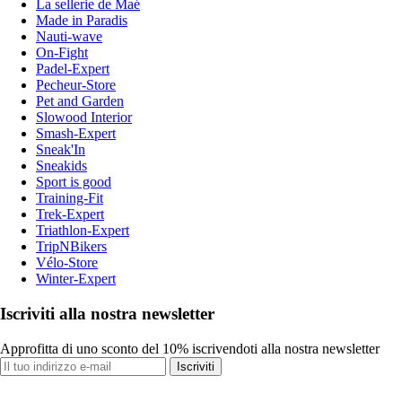
La sellerie de Maé
Made in Paradis
Nauti-wave
On-Fight
Padel-Expert
Pecheur-Store
Pet and Garden
Slowood Interior
Smash-Expert
Sneak'In
Sneakids
Sport is good
Training-Fit
Trek-Expert
Triathlon-Expert
TripNBikers
Vélo-Store
Winter-Expert
Iscriviti alla nostra newsletter
Approfitta di uno sconto del 10% iscrivendoti alla nostra newsletter
Iscriviti