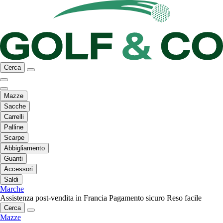
Cerca
Mazze
Sacche
Carrelli
Palline
Scarpe
Abbigliamento
Guanti
Accessori
Saldi
Marche
Assistenza post-vendita in Francia
Pagamento sicuro
Reso facile
Cerca
Mazze