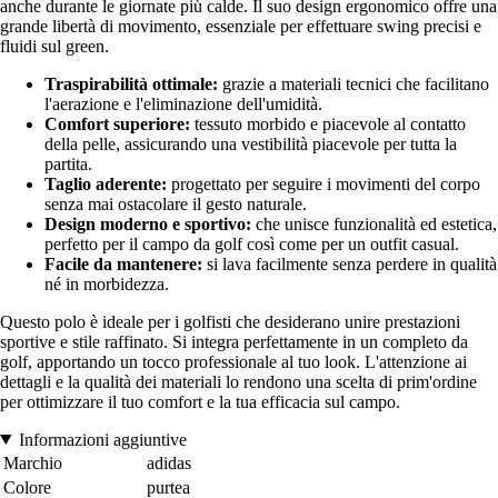
anche durante le giornate più calde. Il suo design ergonomico offre una
grande libertà di movimento, essenziale per effettuare swing precisi e
fluidi sul green.
Traspirabilità ottimale:
grazie a materiali tecnici che facilitano
l'aerazione e l'eliminazione dell'umidità.
Comfort superiore:
tessuto morbido e piacevole al contatto
della pelle, assicurando una vestibilità piacevole per tutta la
partita.
Taglio aderente:
progettato per seguire i movimenti del corpo
senza mai ostacolare il gesto naturale.
Design moderno e sportivo:
che unisce funzionalità ed estetica,
perfetto per il campo da golf così come per un outfit casual.
Facile da mantenere:
si lava facilmente senza perdere in qualità
né in morbidezza.
Questo polo è ideale per i golfisti che desiderano unire prestazioni
sportive e stile raffinato. Si integra perfettamente in un completo da
golf, apportando un tocco professionale al tuo look. L'attenzione ai
dettagli e la qualità dei materiali lo rendono una scelta di prim'ordine
per ottimizzare il tuo comfort e la tua efficacia sul campo.
Informazioni aggiuntive
Marchio
adidas
Colore
purtea