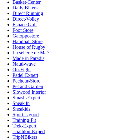
Basket-Center
Daily Bikers
Direct Running
Direct-Volley
Espace Golf
Foot-Store
Galoppostore
Handball-Store
House of Rugby
La sellerie de Maé
Made in Paradis
Nauti-wave
On-Fight
Padel-Expert
Pecheur-Store
Pet and Garden
Slowood Interior
Smash-Expert
Sneak'In
Sneakids
Sport is good
Training-Fit
Trek-Expert
Triathlon-Expert
TripNBikers