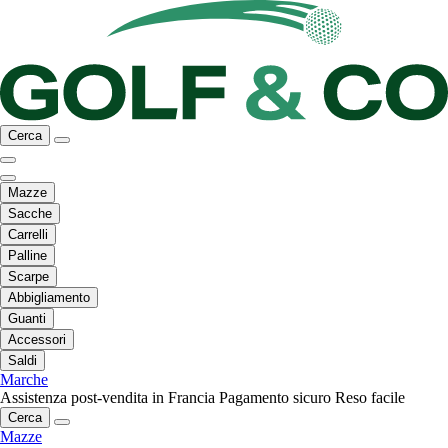
Cerca
Mazze
Sacche
Carrelli
Palline
Scarpe
Abbigliamento
Guanti
Accessori
Saldi
Marche
Assistenza post-vendita in Francia
Pagamento sicuro
Reso facile
Cerca
Mazze