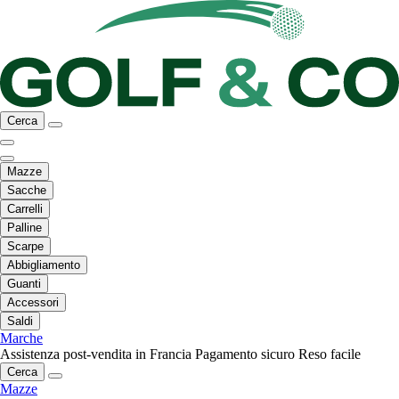
Cerca
Mazze
Sacche
Carrelli
Palline
Scarpe
Abbigliamento
Guanti
Accessori
Saldi
Marche
Assistenza post-vendita in Francia
Pagamento sicuro
Reso facile
Cerca
Mazze