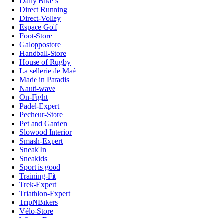
Daily Bikers
Direct Running
Direct-Volley
Espace Golf
Foot-Store
Galoppostore
Handball-Store
House of Rugby
La sellerie de Maé
Made in Paradis
Nauti-wave
On-Fight
Padel-Expert
Pecheur-Store
Pet and Garden
Slowood Interior
Smash-Expert
Sneak'In
Sneakids
Sport is good
Training-Fit
Trek-Expert
Triathlon-Expert
TripNBikers
Vélo-Store