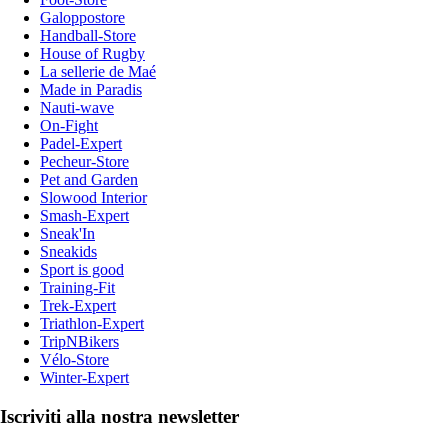
Galoppostore
Handball-Store
House of Rugby
La sellerie de Maé
Made in Paradis
Nauti-wave
On-Fight
Padel-Expert
Pecheur-Store
Pet and Garden
Slowood Interior
Smash-Expert
Sneak'In
Sneakids
Sport is good
Training-Fit
Trek-Expert
Triathlon-Expert
TripNBikers
Vélo-Store
Winter-Expert
Iscriviti alla nostra newsletter