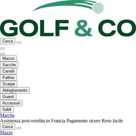
Cerca
Mazze
Sacche
Carrelli
Palline
Scarpe
Abbigliamento
Guanti
Accessori
Saldi
Marche
Assistenza post-vendita in Francia
Pagamento sicuro
Reso facile
Cerca
Mazze