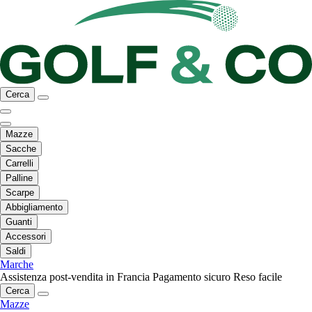
Cerca
Mazze
Sacche
Carrelli
Palline
Scarpe
Abbigliamento
Guanti
Accessori
Saldi
Marche
Assistenza post-vendita in Francia
Pagamento sicuro
Reso facile
Cerca
Mazze