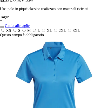
50,00 €
38,59 €
-23%
Una polo in piqué classico realizzato con materiali riciclati.
Taglia
*
Guida alle taglie
XS
S
M
L
XL
2XL
3XL
Questo campo è obbligatorio