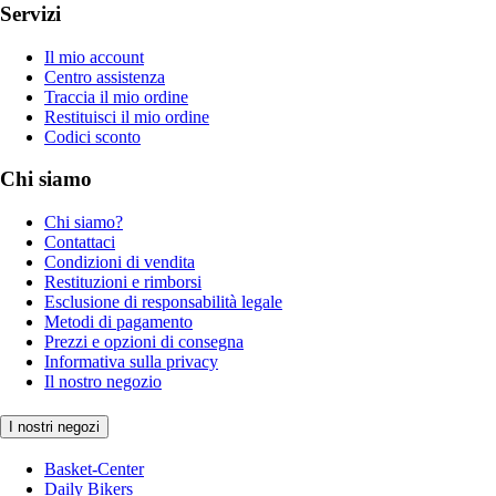
Servizi
Il mio account
Centro assistenza
Traccia il mio ordine
Restituisci il mio ordine
Codici sconto
Chi siamo
Chi siamo?
Contattaci
Condizioni di vendita
Restituzioni e rimborsi
Esclusione di responsabilità legale
Metodi di pagamento
Prezzi e opzioni di consegna
Informativa sulla privacy
Il nostro negozio
I nostri negozi
Basket-Center
Daily Bikers