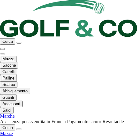
Cerca
Mazze
Sacche
Carrelli
Palline
Scarpe
Abbigliamento
Guanti
Accessori
Saldi
Marche
Assistenza post-vendita in Francia
Pagamento sicuro
Reso facile
Cerca
Mazze