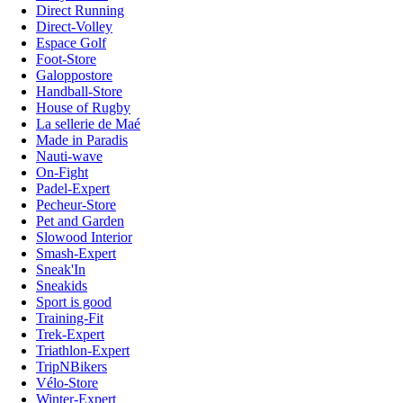
Direct Running
Direct-Volley
Espace Golf
Foot-Store
Galoppostore
Handball-Store
House of Rugby
La sellerie de Maé
Made in Paradis
Nauti-wave
On-Fight
Padel-Expert
Pecheur-Store
Pet and Garden
Slowood Interior
Smash-Expert
Sneak'In
Sneakids
Sport is good
Training-Fit
Trek-Expert
Triathlon-Expert
TripNBikers
Vélo-Store
Winter-Expert