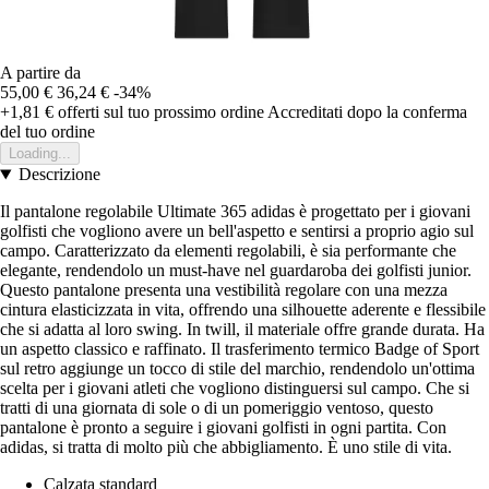
A partire da
55,00 €
36,24 €
-34%
+1,81 €
offerti sul tuo prossimo ordine
Accreditati dopo la conferma
del tuo ordine
Loading...
Descrizione
Il pantalone regolabile Ultimate 365 adidas è progettato per i giovani
golfisti che vogliono avere un bell'aspetto e sentirsi a proprio agio sul
campo. Caratterizzato da elementi regolabili, è sia performante che
elegante, rendendolo un must-have nel guardaroba dei golfisti junior.
Questo pantalone presenta una vestibilità regolare con una mezza
cintura elasticizzata in vita, offrendo una silhouette aderente e flessibile
che si adatta al loro swing. In twill, il materiale offre grande durata. Ha
un aspetto classico e raffinato. Il trasferimento termico Badge of Sport
sul retro aggiunge un tocco di stile del marchio, rendendolo un'ottima
scelta per i giovani atleti che vogliono distinguersi sul campo. Che si
tratti di una giornata di sole o di un pomeriggio ventoso, questo
pantalone è pronto a seguire i giovani golfisti in ogni partita. Con
adidas, si tratta di molto più che abbigliamento. È uno stile di vita.
Calzata standard