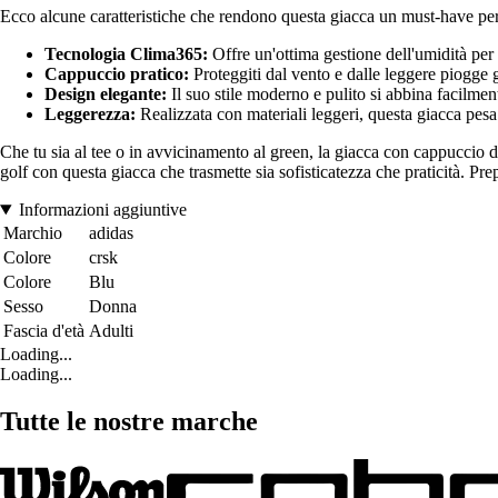
Ecco alcune caratteristiche che rendono questa giacca un must-have per 
Tecnologia Clima365:
Offre un'ottima gestione dell'umidità per 
Cappuccio pratico:
Proteggiti dal vento e dalle leggere piogge g
Design elegante:
Il suo stile moderno e pulito si abbina facilmen
Leggerezza:
Realizzata con materiali leggeri, questa giacca pes
Che tu sia al tee o in avvicinamento al green, la giacca con cappuccio 
golf con questa giacca che trasmette sia sofisticatezza che praticità. Pre
Informazioni aggiuntive
Marchio
adidas
Colore
crsk
Colore
Blu
Sesso
Donna
Fascia d'età
Adulti
Loading...
Loading...
Tutte le nostre marche