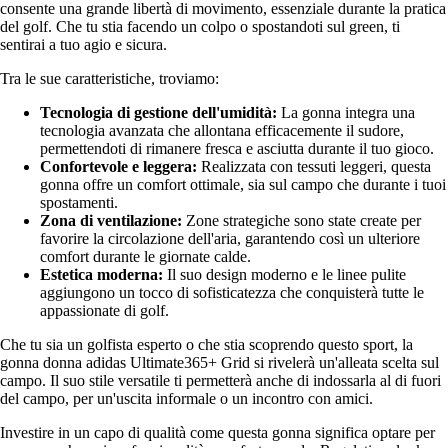
consente una grande libertà di movimento, essenziale durante la pratica
del golf. Che tu stia facendo un colpo o spostandoti sul green, ti
sentirai a tuo agio e sicura.
Tra le sue caratteristiche, troviamo:
Tecnologia di gestione dell'umidità:
La gonna integra una
tecnologia avanzata che allontana efficacemente il sudore,
permettendoti di rimanere fresca e asciutta durante il tuo gioco.
Confortevole e leggera:
Realizzata con tessuti leggeri, questa
gonna offre un comfort ottimale, sia sul campo che durante i tuoi
spostamenti.
Zona di ventilazione:
Zone strategiche sono state create per
favorire la circolazione dell'aria, garantendo così un ulteriore
comfort durante le giornate calde.
Estetica moderna:
Il suo design moderno e le linee pulite
aggiungono un tocco di sofisticatezza che conquisterà tutte le
appassionate di golf.
Che tu sia un golfista esperto o che stia scoprendo questo sport, la
gonna donna adidas Ultimate365+ Grid si rivelerà un'alleata scelta sul
campo. Il suo stile versatile ti permetterà anche di indossarla al di fuori
del campo, per un'uscita informale o un incontro con amici.
Investire in un capo di qualità come questa gonna significa optare per