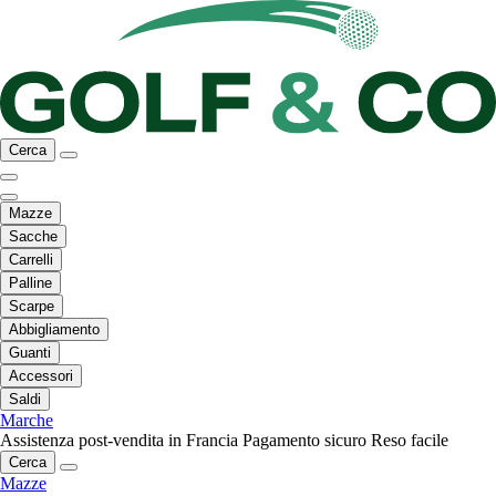
Cerca
Mazze
Sacche
Carrelli
Palline
Scarpe
Abbigliamento
Guanti
Accessori
Saldi
Marche
Assistenza post-vendita in Francia
Pagamento sicuro
Reso facile
Cerca
Mazze