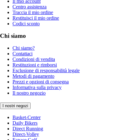
Il mio account
Centro assistenza
Traccia il mio ordine
Restituisci il mio ordine
Codici sconto
Chi siamo
Chi siamo?
Contattaci
Condizioni di vendita
Restituzioni e rimborsi
Esclusione di responsabilità legale
Metodi di pagamento
Prezzi e opzioni di consegna
Informativa sulla privacy
Il nostro negozio
I nostri negozi
Basket-Center
Daily Bikers
Direct Running
Direct-Volley
Espace Golf