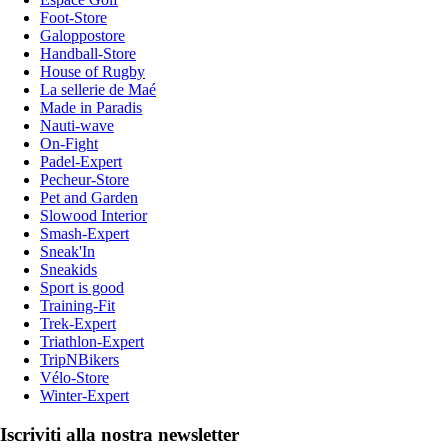
Foot-Store
Galoppostore
Handball-Store
House of Rugby
La sellerie de Maé
Made in Paradis
Nauti-wave
On-Fight
Padel-Expert
Pecheur-Store
Pet and Garden
Slowood Interior
Smash-Expert
Sneak'In
Sneakids
Sport is good
Training-Fit
Trek-Expert
Triathlon-Expert
TripNBikers
Vélo-Store
Winter-Expert
Iscriviti alla nostra newsletter