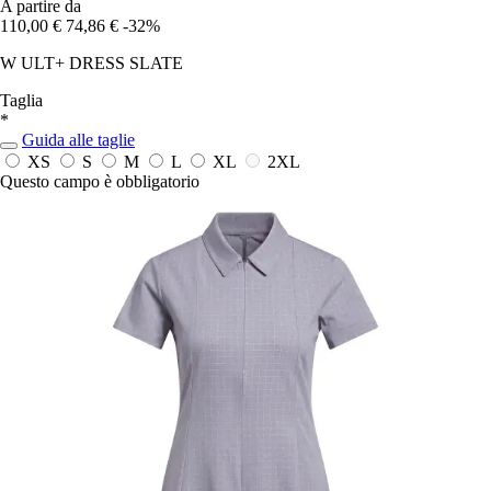
A partire da
110,00 €
74,86 €
-32%
W ULT+ DRESS SLATE
Taglia
*
Guida alle taglie
XS
S
M
L
XL
2XL
Questo campo è obbligatorio