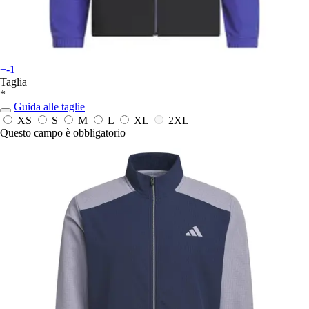
+-1
Taglia
*
Guida alle taglie
XS
S
M
L
XL
2XL
Questo campo è obbligatorio