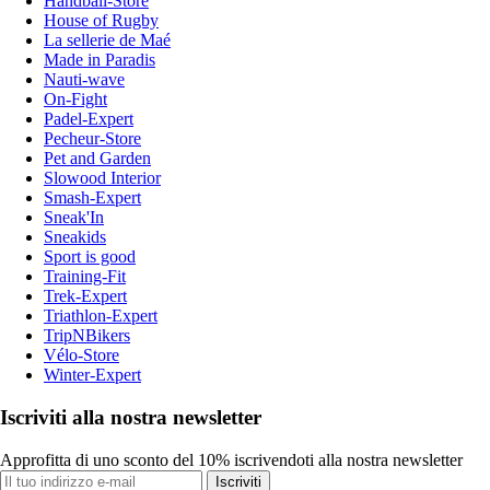
Handball-Store
House of Rugby
La sellerie de Maé
Made in Paradis
Nauti-wave
On-Fight
Padel-Expert
Pecheur-Store
Pet and Garden
Slowood Interior
Smash-Expert
Sneak'In
Sneakids
Sport is good
Training-Fit
Trek-Expert
Triathlon-Expert
TripNBikers
Vélo-Store
Winter-Expert
Iscriviti alla nostra newsletter
Approfitta di uno sconto del 10% iscrivendoti alla nostra newsletter
Iscriviti