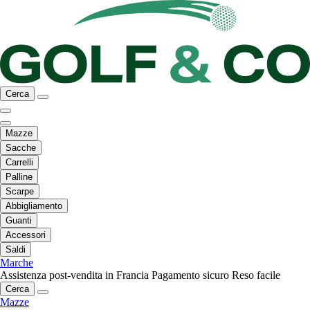
Cerca
Mazze
Sacche
Carrelli
Palline
Scarpe
Abbigliamento
Guanti
Accessori
Saldi
Marche
Assistenza post-vendita in Francia
Pagamento sicuro
Reso facile
Cerca
Mazze