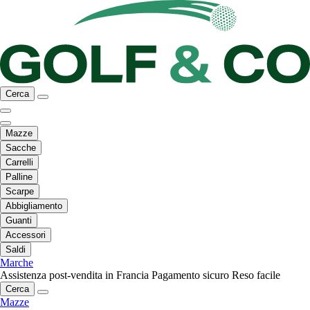
Cerca
Mazze
Sacche
Carrelli
Palline
Scarpe
Abbigliamento
Guanti
Accessori
Saldi
Marche
Assistenza post-vendita in Francia
Pagamento sicuro
Reso facile
Cerca
Mazze