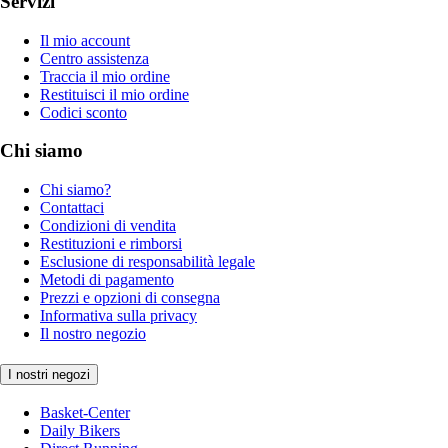
Servizi
Il mio account
Centro assistenza
Traccia il mio ordine
Restituisci il mio ordine
Codici sconto
Chi siamo
Chi siamo?
Contattaci
Condizioni di vendita
Restituzioni e rimborsi
Esclusione di responsabilità legale
Metodi di pagamento
Prezzi e opzioni di consegna
Informativa sulla privacy
Il nostro negozio
I nostri negozi
Basket-Center
Daily Bikers