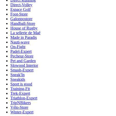
Direct Running
Direct-Volley
Espace Golf
Foot-Store
Galoppostore
Handball-Store
House of Rugby
La sellerie de Maé
Made in Paradis
Nauti-wave
On-Fight
Padel-Expert
Pecheur-Store
Pet and Garden
Slowood Interior
Smash-Expert
Sneak'In
Sneakids
Sport is good
Training-Fit
Trek-Expert
Triathlon-Expert
TripNBikers
Vélo-Store
Winter-Expert