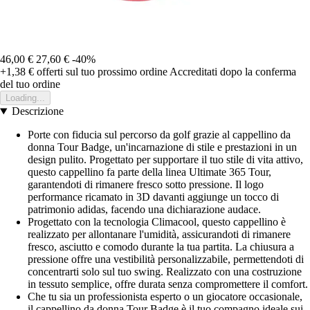
46,00 €
27,60 €
-40%
+1,38 €
offerti sul tuo prossimo ordine
Accreditati dopo la conferma
del tuo ordine
Loading...
Descrizione
Porte con fiducia sul percorso da golf grazie al cappellino da
donna Tour Badge, un'incarnazione di stile e prestazioni in un
design pulito. Progettato per supportare il tuo stile di vita attivo,
questo cappellino fa parte della linea Ultimate 365 Tour,
garantendoti di rimanere fresco sotto pressione. Il logo
performance ricamato in 3D davanti aggiunge un tocco di
patrimonio adidas, facendo una dichiarazione audace.
Progettato con la tecnologia Climacool, questo cappellino è
realizzato per allontanare l'umidità, assicurandoti di rimanere
fresco, asciutto e comodo durante la tua partita. La chiusura a
pressione offre una vestibilità personalizzabile, permettendoti di
concentrarti solo sul tuo swing. Realizzato con una costruzione
in tessuto semplice, offre durata senza compromettere il comfort.
Che tu sia un professionista esperto o un giocatore occasionale,
il cappellino da donna Tour Badge è il tuo compagno ideale sui