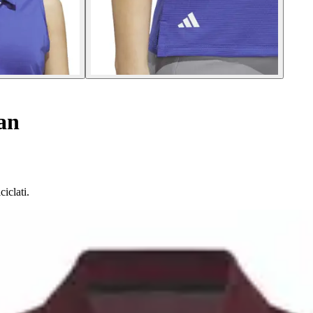
an
ciclati.