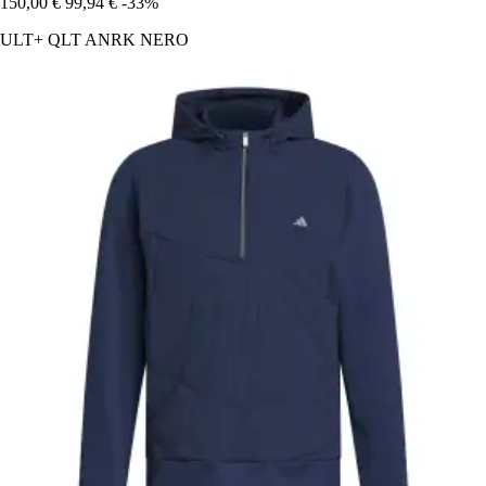
150,00 €
99,94 €
-33%
ULT+ QLT ANRK NERO