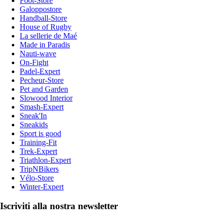
Foot-Store
Galoppostore
Handball-Store
House of Rugby
La sellerie de Maé
Made in Paradis
Nauti-wave
On-Fight
Padel-Expert
Pecheur-Store
Pet and Garden
Slowood Interior
Smash-Expert
Sneak'In
Sneakids
Sport is good
Training-Fit
Trek-Expert
Triathlon-Expert
TripNBikers
Vélo-Store
Winter-Expert
Iscriviti alla nostra newsletter