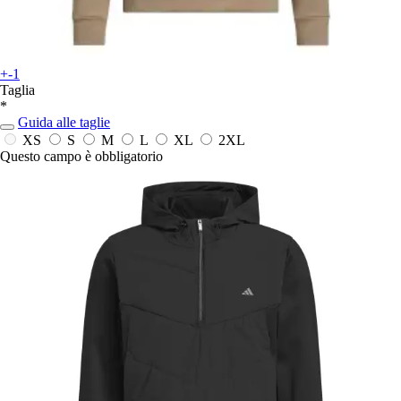
+-1
Taglia
*
Guida alle taglie
XS
S
M
L
XL
2XL
Questo campo è obbligatorio