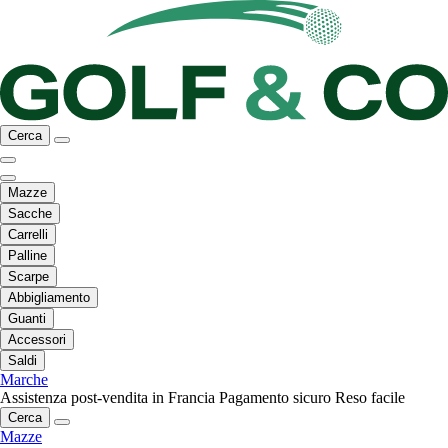
Cerca
Mazze
Sacche
Carrelli
Palline
Scarpe
Abbigliamento
Guanti
Accessori
Saldi
Marche
Assistenza post-vendita in Francia
Pagamento sicuro
Reso facile
Cerca
Mazze