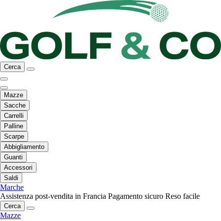
Cerca
Mazze
Sacche
Carrelli
Palline
Scarpe
Abbigliamento
Guanti
Accessori
Saldi
Marche
Assistenza post-vendita in Francia
Pagamento sicuro
Reso facile
Cerca
Mazze