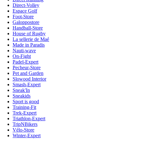
Direct-Volley
Espace Golf
Foot-Store
Galoppostore
Handball-Store
House of Rugby
La sellerie de Maé
Made in Paradis
Nauti-wave
On-Fight
Padel-Expert
Pecheur-Store
Pet and Garden
Slowood Interior
Smash-Expert
Sneak'In
Sneakids
Sport is good
Training-Fit
Trek-Expert
Triathlon-Expert
TripNBikers
Vélo-Store
Winter-Expert