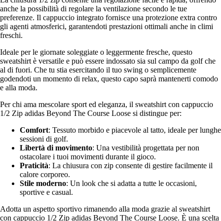
anche la possibilità di regolare la ventilazione secondo le tue
preferenze. Il cappuccio integrato fornisce una protezione extra contro
gli agenti atmosferici, garantendoti prestazioni ottimali anche in climi
freschi.
Ideale per le giornate soleggiate o leggermente fresche, questo
sweatshirt è versatile e può essere indossato sia sul campo da golf che
al di fuori. Che tu stia esercitando il tuo swing o semplicemente
godendoti un momento di relax, questo capo saprà mantenerti comodo
e alla moda.
Per chi ama mescolare sport ed eleganza, il sweatshirt con cappuccio
1/2 Zip adidas Beyond The Course Loose si distingue per:
Comfort
: Tessuto morbido e piacevole al tatto, ideale per lunghe
sessioni di golf.
Libertà di movimento
: Una vestibilità progettata per non
ostacolare i tuoi movimenti durante il gioco.
Praticità
: La chiusura con zip consente di gestire facilmente il
calore corporeo.
Stile moderno
: Un look che si adatta a tutte le occasioni,
sportive e casual.
Adotta un aspetto sportivo rimanendo alla moda grazie al sweatshirt
con cappuccio 1/2 Zip adidas Beyond The Course Loose. È una scelta