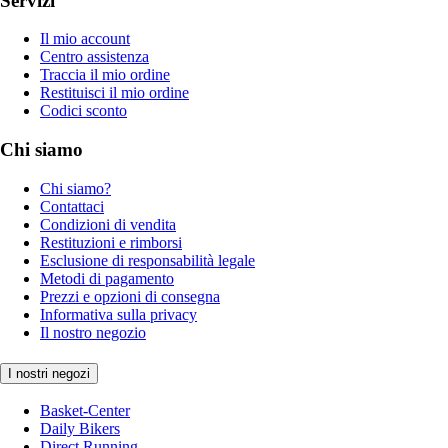
Servizi
Il mio account
Centro assistenza
Traccia il mio ordine
Restituisci il mio ordine
Codici sconto
Chi siamo
Chi siamo?
Contattaci
Condizioni di vendita
Restituzioni e rimborsi
Esclusione di responsabilità legale
Metodi di pagamento
Prezzi e opzioni di consegna
Informativa sulla privacy
Il nostro negozio
I nostri negozi
Basket-Center
Daily Bikers
Direct Running