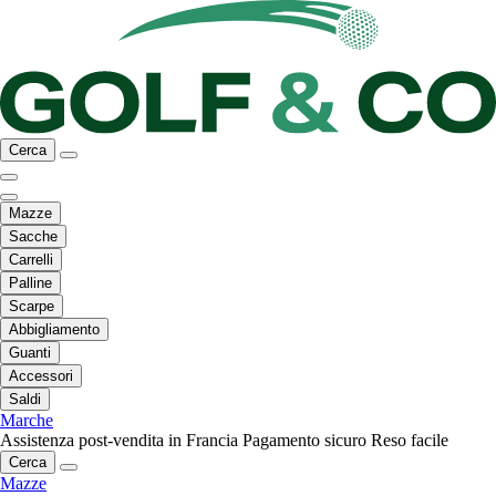
Cerca
Mazze
Sacche
Carrelli
Palline
Scarpe
Abbigliamento
Guanti
Accessori
Saldi
Marche
Assistenza post-vendita in Francia
Pagamento sicuro
Reso facile
Cerca
Mazze