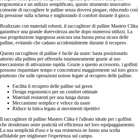
ergonomica e un utilizzo semplificato, questo strumento innovativo
consente di raccogliere le palline senza doversi piegare, riducendo così
la pressione sulla schiena e migliorando il comfort durante il gioco.
Realizzato con materiali robusti, il raccoglitore di palline Masters Clika
garantisce una grande durevolezza anche dopo numerosi utilizzi. La
sua progettazione ingegnosa assicura una buona presa sicura delle
palline, evitando che cadano accidentalmente durante il recupero.
Questo raccoglitore di palline è facile da usare: basta posizionarlo
attorno alla pallina per afferrarla istantaneamente grazie al suo
meccanismo di attivazione rapida. Grazie a questo accessorio, i golfisti
possono risparmiare tempo e concentrarsi maggiormente sul loro gioco
piuttosto che sulle operazioni noiose legate al recupero delle palline.
Facilita il recupero delle palline sul green
Design ergonomico per un comfort ottimale
Materiali resistenti per una lunga durata
Meccanismo semplice e veloce da usare
Riduce la fatica legata ai movimenti ripetitivi
Il raccoglitore di palline Masters Clika è l'alleato ideale per i golfisti
che desiderano unire praticità ed efficienza nel loro equipaggiamento.
La sua semplicità d'uso e la sua resistenza ne fanno una scelta
affidabile per migliorare l'esperienza sul campo.