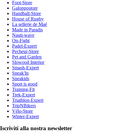
Foot-Store
Galoppostore
Handball-Store
House of Rugby
La sellerie de Maé
Made in Paradis
Nauti-wave
On-Fight
Padel-Expert
Pecheur-Store
Pet and Garden
Slowood Interior
Smash-Expert
Sneak'In
Sneakids
Sport is good
Training-Fit
Trek-Expert
Triathlon-Expert
TripNBikers
Vélo-Store
Winter-Expert
Iscriviti alla nostra newsletter