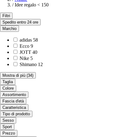
/
Idee regalo < 150
Filtri
Spedito entro 24 ore
Marchio
adidas
58
Ecco
9
JOTT
40
Nike
5
Shimano
12
Mostra di più
(34)
Taglia
Colore
Assortimento
Fascia d'età
Caratteristica
Tipo di prodotto
Sesso
Sport
Prezzo