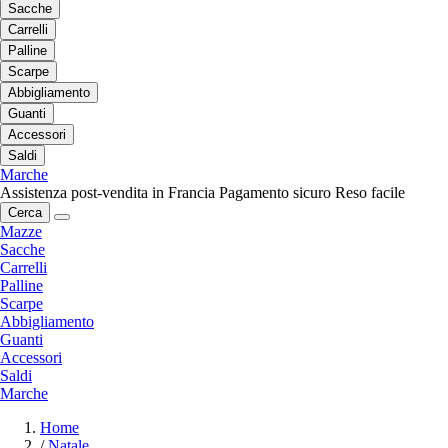
Sacche
Carrelli
Palline
Scarpe
Abbigliamento
Guanti
Accessori
Saldi
Marche
Assistenza post-vendita in Francia
Pagamento sicuro
Reso facile
Cerca
Mazze
Sacche
Carrelli
Palline
Scarpe
Abbigliamento
Guanti
Accessori
Saldi
Marche
Home
/
Natale