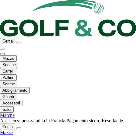
Cerca
Mazze
Sacche
Carrelli
Palline
Scarpe
Abbigliamento
Guanti
Accessori
Saldi
Marche
Assistenza post-vendita in Francia
Pagamento sicuro
Reso facile
Cerca
Mazze