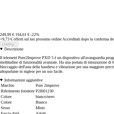
249,99 €
194,61 €
-22%
+9,73 €
offerti sul tuo prossimo ordine
Accreditati dopo la conferma de
Loading...
Descrizione
Il telemetri Pure2Improve PXD 5 è un dispositivo all'avanguardia prog
moltitudine di funzionalità avanzate. Ha una portata di misurazione di
bloccaggio dell'asta della bandiera e vibrazione per una maggiore precis
altoparlante in inglese per un uso facile.
Informazioni aggiuntive
Marchio
Pure 2improve
Riferimento fornitore
P2I601230
Colore
bianco/nero
Colore
Bianco
Sesso
Misto
Fascia d'età
Adulti