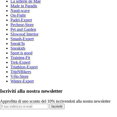
La sellerie de Maé
Made in Paradis
Nauti-wave
On-Fight
Padel-Expert
Pecheur-Store
Pet and Garden
Slowood Interior
Smash-Expert
Sneak'In
Sneakids
Sport is good
Training-Fit
Trek-Expert
Triathlon-Expert
TripNBikers
Vélo-Store
Winter-Expert
Iscriviti alla nostra newsletter
Approfitta di uno sconto del 10% iscrivendoti alla nostra newsletter
Iscriviti