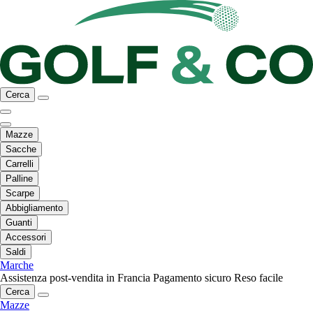
Cerca
Mazze
Sacche
Carrelli
Palline
Scarpe
Abbigliamento
Guanti
Accessori
Saldi
Marche
Assistenza post-vendita in Francia
Pagamento sicuro
Reso facile
Cerca
Mazze