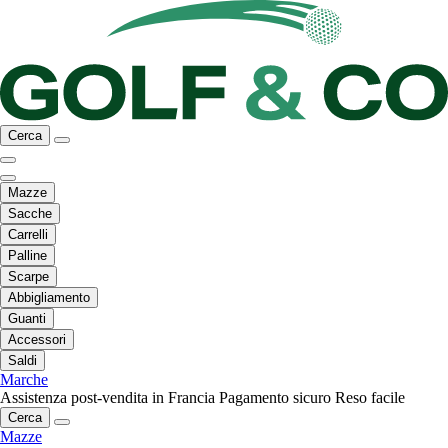
Cerca
Mazze
Sacche
Carrelli
Palline
Scarpe
Abbigliamento
Guanti
Accessori
Saldi
Marche
Assistenza post-vendita in Francia
Pagamento sicuro
Reso facile
Cerca
Mazze