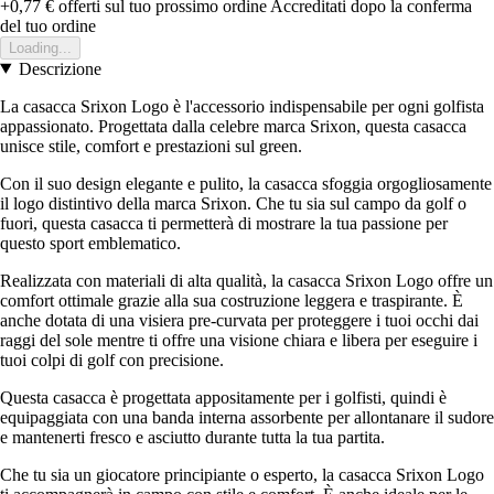
+0,77 €
offerti sul tuo prossimo ordine
Accreditati dopo la conferma
del tuo ordine
Loading...
Descrizione
La casacca Srixon Logo è l'accessorio indispensabile per ogni golfista
appassionato. Progettata dalla celebre marca Srixon, questa casacca
unisce stile, comfort e prestazioni sul green.
Con il suo design elegante e pulito, la casacca sfoggia orgogliosamente
il logo distintivo della marca Srixon. Che tu sia sul campo da golf o
fuori, questa casacca ti permetterà di mostrare la tua passione per
questo sport emblematico.
Realizzata con materiali di alta qualità, la casacca Srixon Logo offre un
comfort ottimale grazie alla sua costruzione leggera e traspirante. È
anche dotata di una visiera pre-curvata per proteggere i tuoi occhi dai
raggi del sole mentre ti offre una visione chiara e libera per eseguire i
tuoi colpi di golf con precisione.
Questa casacca è progettata appositamente per i golfisti, quindi è
equipaggiata con una banda interna assorbente per allontanare il sudore
e mantenerti fresco e asciutto durante tutta la tua partita.
Che tu sia un giocatore principiante o esperto, la casacca Srixon Logo