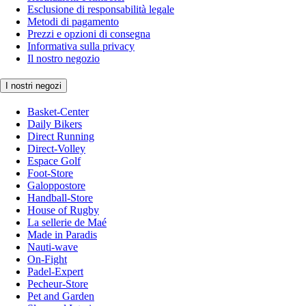
Esclusione di responsabilità legale
Metodi di pagamento
Prezzi e opzioni di consegna
Informativa sulla privacy
Il nostro negozio
I nostri negozi
Basket-Center
Daily Bikers
Direct Running
Direct-Volley
Espace Golf
Foot-Store
Galoppostore
Handball-Store
House of Rugby
La sellerie de Maé
Made in Paradis
Nauti-wave
On-Fight
Padel-Expert
Pecheur-Store
Pet and Garden