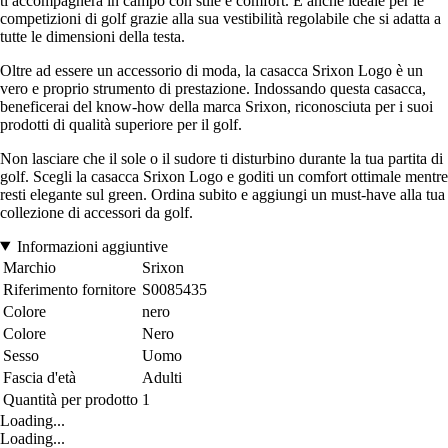
ti accompagnerà in campo con stile e comfort. È anche ideale per le
competizioni di golf grazie alla sua vestibilità regolabile che si adatta a
tutte le dimensioni della testa.
Oltre ad essere un accessorio di moda, la casacca Srixon Logo è un
vero e proprio strumento di prestazione. Indossando questa casacca,
beneficerai del know-how della marca Srixon, riconosciuta per i suoi
prodotti di qualità superiore per il golf.
Non lasciare che il sole o il sudore ti disturbino durante la tua partita di
golf. Scegli la casacca Srixon Logo e goditi un comfort ottimale mentre
resti elegante sul green. Ordina subito e aggiungi un must-have alla tua
collezione di accessori da golf.
Informazioni aggiuntive
Marchio
Srixon
Riferimento fornitore
S0085435
Colore
nero
Colore
Nero
Sesso
Uomo
Fascia d'età
Adulti
Quantità per prodotto
1
Loading...
Loading...