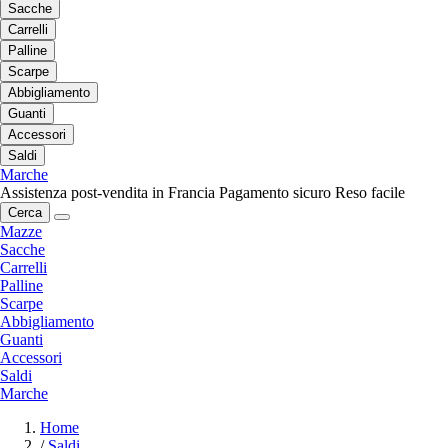
Sacche
Carrelli
Palline
Scarpe
Abbigliamento
Guanti
Accessori
Saldi
Marche
Assistenza post-vendita in Francia
Pagamento sicuro
Reso facile
Cerca
Mazze
Sacche
Carrelli
Palline
Scarpe
Abbigliamento
Guanti
Accessori
Saldi
Marche
Home
/
Saldi