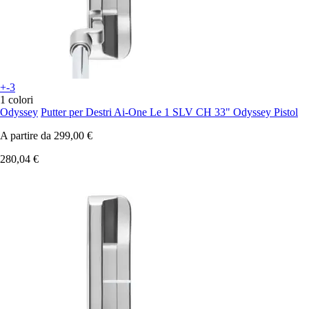
+-3
1 colori
Odyssey
Putter per Destri Ai-One Le 1 SLV CH 33" Odyssey Pistol
A partire da
299,00 €
280,04 €