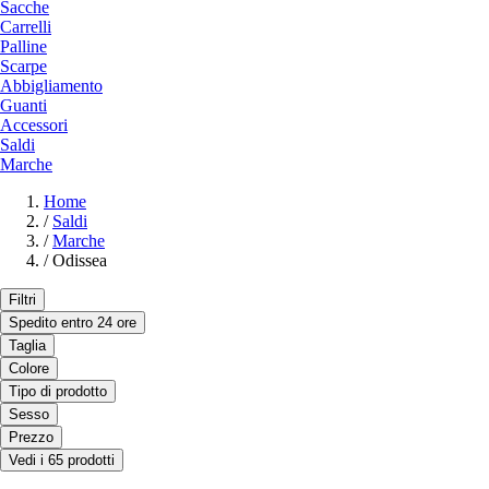
Sacche
Carrelli
Palline
Scarpe
Abbigliamento
Guanti
Accessori
Saldi
Marche
Home
/
Saldi
/
Marche
/
Odissea
Filtri
Spedito entro 24 ore
Taglia
Colore
Tipo di prodotto
Sesso
Prezzo
Vedi i 65 prodotti