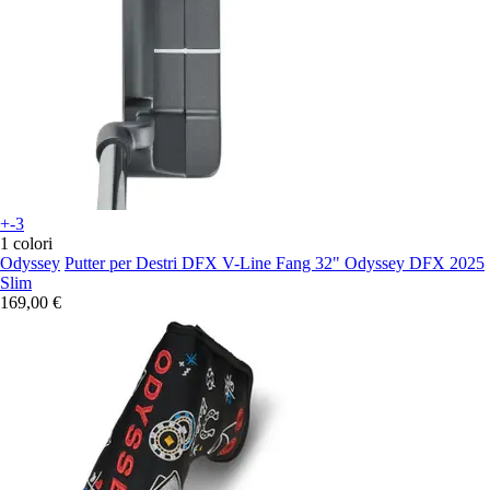
+-3
1 colori
Odyssey
Putter per Destri DFX V-Line Fang 32" Odyssey DFX 2025
Slim
169,00 €