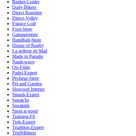
Basket-Center
Daily Bikers
Direct Running
Direct-Volley
Espace Golf
Foot-Store
Galoppostore
Handball-Store
House of Rugby
La sellerie de Maé
Made in Paradis
Nauti-wave
On-Fight
Padel-Expert
Pecheur-Store
Pet and Garden
Slowood Interior
Smash-Expert
Sneak'In
Sneakids
Sport is good
Training-Fit
Trek-Expert
Triathlon-Expert
TripNBikers