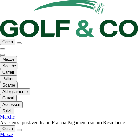
Cerca
Mazze
Sacche
Carrelli
Palline
Scarpe
Abbigliamento
Guanti
Accessori
Saldi
Marche
Assistenza post-vendita in Francia
Pagamento sicuro
Reso facile
Cerca
Mazze