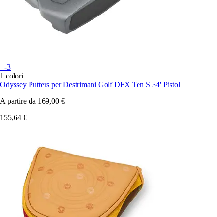
+-3
1 colori
Odyssey
Putters per Destrimani Golf DFX Ten S 34' Pistol
A partire da
169,00 €
155,64 €