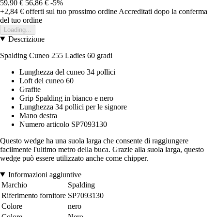
59,90 €
56,86 €
-5%
+2,84 €
offerti sul tuo prossimo ordine
Accreditati dopo la conferma
del tuo ordine
Loading...
Descrizione
Spalding Cuneo 255 Ladies 60 gradi
Lunghezza del cuneo 34 pollici
Loft del cuneo 60
Grafite
Grip Spalding in bianco e nero
Lunghezza 34 pollici per le signore
Mano destra
Numero articolo SP7093130
Questo wedge ha una suola larga che consente di raggiungere
facilmente l'ultimo metro della buca. Grazie alla suola larga, questo
wedge può essere utilizzato anche come chipper.
Informazioni aggiuntive
Marchio
Spalding
Riferimento fornitore
SP7093130
Colore
nero
Colore
Nero