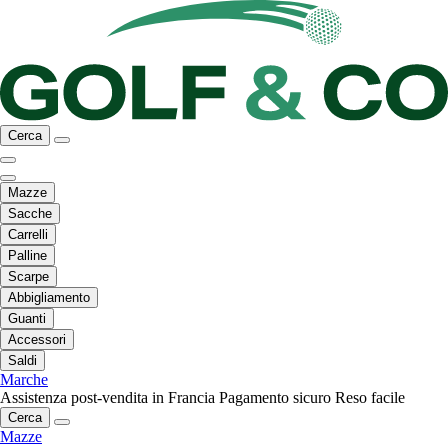
Cerca
Mazze
Sacche
Carrelli
Palline
Scarpe
Abbigliamento
Guanti
Accessori
Saldi
Marche
Assistenza post-vendita in Francia
Pagamento sicuro
Reso facile
Cerca
Mazze