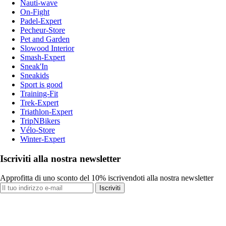
Nauti-wave
On-Fight
Padel-Expert
Pecheur-Store
Pet and Garden
Slowood Interior
Smash-Expert
Sneak'In
Sneakids
Sport is good
Training-Fit
Trek-Expert
Triathlon-Expert
TripNBikers
Vélo-Store
Winter-Expert
Iscriviti alla nostra newsletter
Approfitta di uno sconto del 10% iscrivendoti alla nostra newsletter
Iscriviti