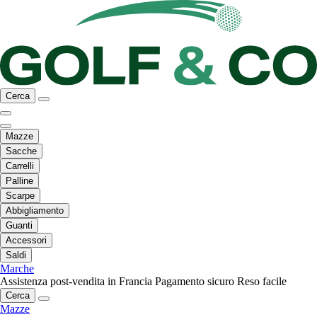
Cerca
Mazze
Sacche
Carrelli
Palline
Scarpe
Abbigliamento
Guanti
Accessori
Saldi
Marche
Assistenza post-vendita in Francia
Pagamento sicuro
Reso facile
Cerca
Mazze