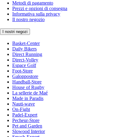
Metodi di pagamento
Prezzi e opzioni di consegna
Informativa sulla privacy
Il nostro negozio
I nostri negozi
Basket-Center
Daily Bikers
Direct Running
Direct-Volley
Espace Golf
Foot-Store
Galoppostore
Handball-Store
House of Rugby
La sellerie de Maé
Made in Paradis
Nauti-wave
On-Fight
Padel-Expert
Pecheur-Store
Pet and Garden
Slowood Interior
Smash-Expert