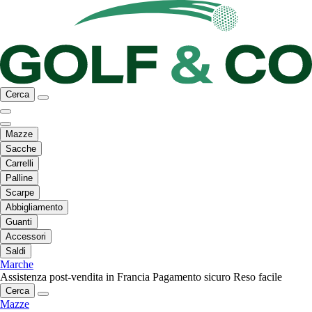
Cerca
Mazze
Sacche
Carrelli
Palline
Scarpe
Abbigliamento
Guanti
Accessori
Saldi
Marche
Assistenza post-vendita in Francia
Pagamento sicuro
Reso facile
Cerca
Mazze