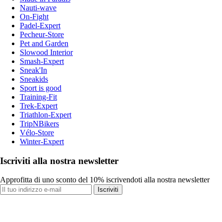
Nauti-wave
On-Fight
Padel-Expert
Pecheur-Store
Pet and Garden
Slowood Interior
Smash-Expert
Sneak'In
Sneakids
Sport is good
Training-Fit
Trek-Expert
Triathlon-Expert
TripNBikers
Vélo-Store
Winter-Expert
Iscriviti alla nostra newsletter
Approfitta di uno sconto del 10% iscrivendoti alla nostra newsletter
Iscriviti