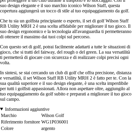
per proteggere il tuo club durante il trasporto e lo stoccaggio. Con il
suo design elegante e il suo marchio iconico Wilson Staff, questa
copertura aggiungerà un tocco di stile al tuo equipaggiamento da golf.
Che tu sia un golfista principiante o esperto, il set di golf Wilson Staff
RB Utility MRH 2 è una scelta affidabile per migliorare il tuo gioco. Il
suo design ergonomico e la tecnologia all'avanguardia ti permetteranno
di ottenere il massimo dai tuoi colpi sul percorso.
Con questo set di golf, potrai facilmente adattarti a tutte le situazioni di
gioco, che si tratti del fairway, del rough o del green. La sua versatilità
ti permetterà di giocare con sicurezza e di realizzare colpi precisi ogni
volta.
In sintesi, se stai cercando un club di golf che offra precisione, distanza
e versatilità, il set Wilson Staff RB Utility MRH 2 è fatto per te. Con la
sua qualità superiore e il suo design elegante, è una scelta imperdibile
per tutti i golfisti appassionati. Allora non aspettare oltre, aggiungilo al
tuo equipaggiamento da golf subito e preparati a migliorare il tuo gioco
sul campo.
Informazioni aggiuntive
Marchio
Wilson Golf
Riferimento fornitore
WG1P036001
Colore
argento