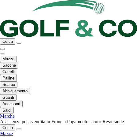
Cerca
Mazze
Sacche
Carrelli
Palline
Scarpe
Abbigliamento
Guanti
Accessori
Saldi
Marche
Assistenza post-vendita in Francia
Pagamento sicuro
Reso facile
Cerca
Mazze