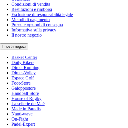
Condizioni di vendita
Restituzioni e rimborsi
Esclusione di responsabilità legale
Metodi di pagamento
Prezzi e opzioni di consegna
Informativa sulla privacy
Il nostro negozio
I nostri negozi
Basket-Center
Daily Bikers
Direct Running
Direct-Volley
Espace Golf
Foot-Store
Galoppostore
Handball-Store
House of Rugby
La sellerie de Maé
Made in Paradis
Nauti-wave
On-Fight
Padel-Expert