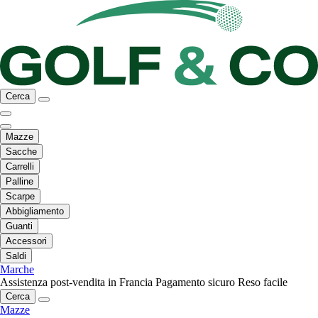
Cerca
Mazze
Sacche
Carrelli
Palline
Scarpe
Abbigliamento
Guanti
Accessori
Saldi
Marche
Assistenza post-vendita in Francia
Pagamento sicuro
Reso facile
Cerca
Mazze