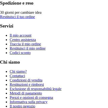
Spedizione e reso
30 giorni per cambiare idea
Restituisci il tuo ordine
Servizi
Il mio account
Centro assistenza
Traccia il mio ordine
Restituisci il mio ordine
Codici sconto
Chi siamo
Chi siamo?
Contattaci
Condizioni di vendita
Restituzioni e rimborsi
Esclusione di responsabilità legale
Metodi di pagamento
Prezzi e opzioni di consegna
Informativa sulla privacy
Il nostro negozio