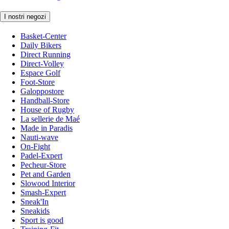
I nostri negozi
Basket-Center
Daily Bikers
Direct Running
Direct-Volley
Espace Golf
Foot-Store
Galoppostore
Handball-Store
House of Rugby
La sellerie de Maé
Made in Paradis
Nauti-wave
On-Fight
Padel-Expert
Pecheur-Store
Pet and Garden
Slowood Interior
Smash-Expert
Sneak'In
Sneakids
Sport is good