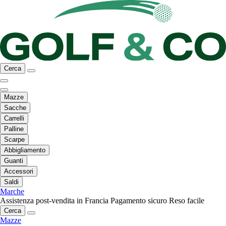
Cerca
Mazze
Sacche
Carrelli
Palline
Scarpe
Abbigliamento
Guanti
Accessori
Saldi
Marche
Assistenza post-vendita in Francia
Pagamento sicuro
Reso facile
Cerca
Mazze