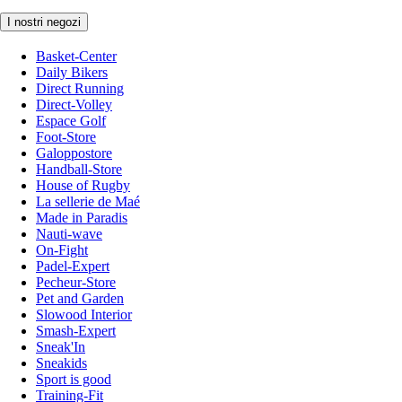
I nostri negozi
Basket-Center
Daily Bikers
Direct Running
Direct-Volley
Espace Golf
Foot-Store
Galoppostore
Handball-Store
House of Rugby
La sellerie de Maé
Made in Paradis
Nauti-wave
On-Fight
Padel-Expert
Pecheur-Store
Pet and Garden
Slowood Interior
Smash-Expert
Sneak'In
Sneakids
Sport is good
Training-Fit