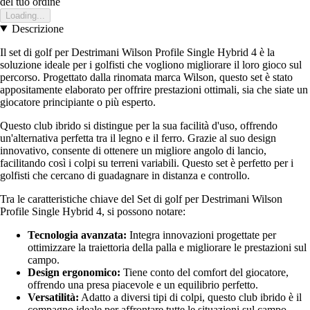
del tuo ordine
Loading...
Descrizione
Il set di golf per Destrimani Wilson Profile Single Hybrid 4 è la
soluzione ideale per i golfisti che vogliono migliorare il loro gioco sul
percorso. Progettato dalla rinomata marca Wilson, questo set è stato
appositamente elaborato per offrire prestazioni ottimali, sia che siate un
giocatore principiante o più esperto.
Questo club ibrido si distingue per la sua facilità d'uso, offrendo
un'alternativa perfetta tra il legno e il ferro. Grazie al suo design
innovativo, consente di ottenere un migliore angolo di lancio,
facilitando così i colpi su terreni variabili. Questo set è perfetto per i
golfisti che cercano di guadagnare in distanza e controllo.
Tra le caratteristiche chiave del Set di golf per Destrimani Wilson
Profile Single Hybrid 4, si possono notare:
Tecnologia avanzata:
Integra innovazioni progettate per
ottimizzare la traiettoria della palla e migliorare le prestazioni sul
campo.
Design ergonomico:
Tiene conto del comfort del giocatore,
offrendo una presa piacevole e un equilibrio perfetto.
Versatilità:
Adatto a diversi tipi di colpi, questo club ibrido è il
compagno ideale per affrontare tutte le situazioni sul campo.