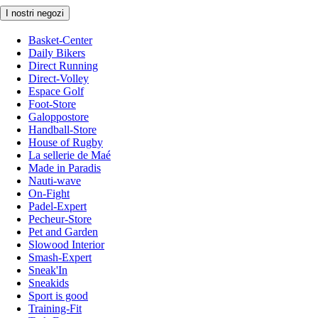
I nostri negozi
Basket-Center
Daily Bikers
Direct Running
Direct-Volley
Espace Golf
Foot-Store
Galoppostore
Handball-Store
House of Rugby
La sellerie de Maé
Made in Paradis
Nauti-wave
On-Fight
Padel-Expert
Pecheur-Store
Pet and Garden
Slowood Interior
Smash-Expert
Sneak'In
Sneakids
Sport is good
Training-Fit