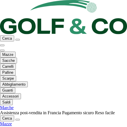
Cerca
Mazze
Sacche
Carrelli
Palline
Scarpe
Abbigliamento
Guanti
Accessori
Saldi
Marche
Assistenza post-vendita in Francia
Pagamento sicuro
Reso facile
Cerca
Mazze