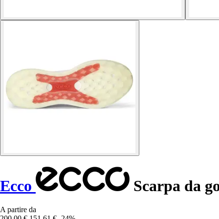
Ecco
Scarpa da go
A partire da
200,00 €
151,61 €
-24%