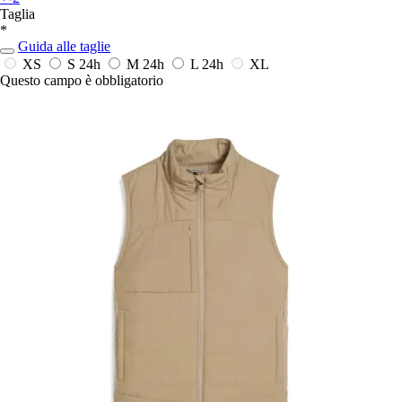
Taglia
*
Guida alle taglie
XS
S
24h
M
24h
L
24h
XL
Questo campo è obbligatorio