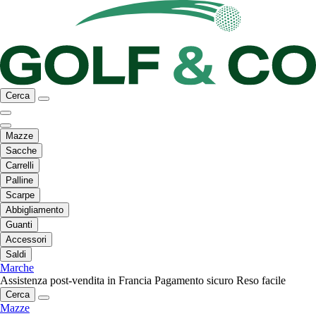
Cerca
Mazze
Sacche
Carrelli
Palline
Scarpe
Abbigliamento
Guanti
Accessori
Saldi
Marche
Assistenza post-vendita in Francia
Pagamento sicuro
Reso facile
Cerca
Mazze