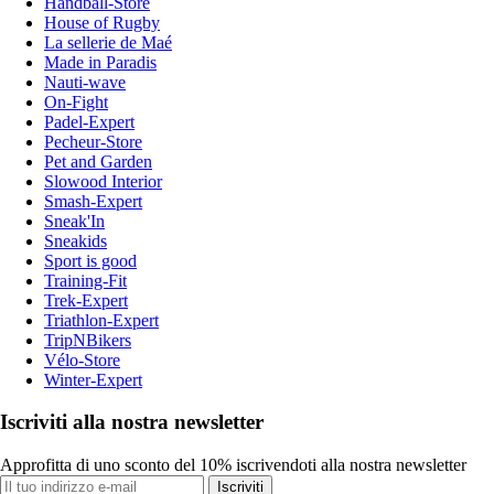
Handball-Store
House of Rugby
La sellerie de Maé
Made in Paradis
Nauti-wave
On-Fight
Padel-Expert
Pecheur-Store
Pet and Garden
Slowood Interior
Smash-Expert
Sneak'In
Sneakids
Sport is good
Training-Fit
Trek-Expert
Triathlon-Expert
TripNBikers
Vélo-Store
Winter-Expert
Iscriviti alla nostra newsletter
Approfitta di uno sconto del 10% iscrivendoti alla nostra newsletter
Iscriviti