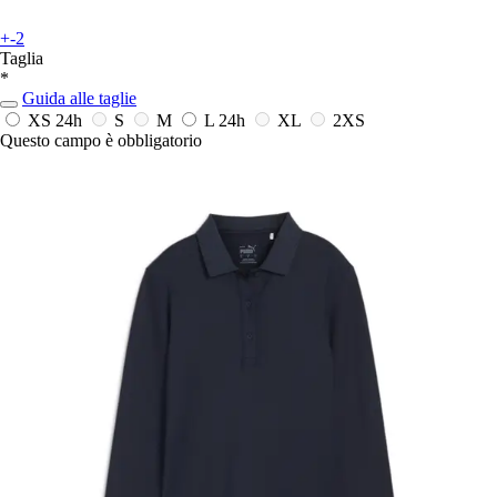
+-2
Taglia
*
Guida alle taglie
XS
24h
S
M
L
24h
XL
2XS
Questo campo è obbligatorio