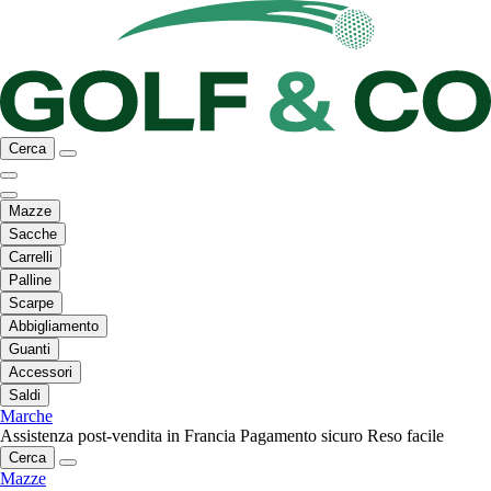
Cerca
Mazze
Sacche
Carrelli
Palline
Scarpe
Abbigliamento
Guanti
Accessori
Saldi
Marche
Assistenza post-vendita in Francia
Pagamento sicuro
Reso facile
Cerca
Mazze