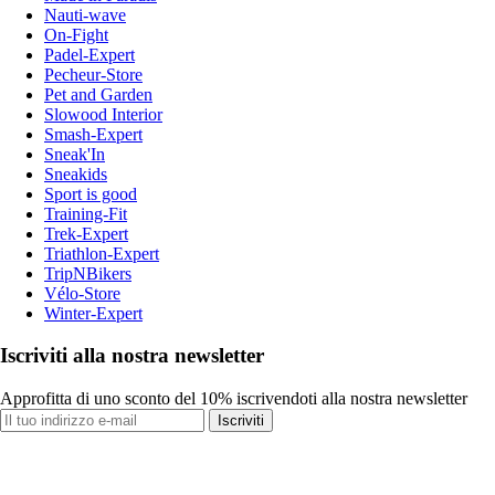
Nauti-wave
On-Fight
Padel-Expert
Pecheur-Store
Pet and Garden
Slowood Interior
Smash-Expert
Sneak'In
Sneakids
Sport is good
Training-Fit
Trek-Expert
Triathlon-Expert
TripNBikers
Vélo-Store
Winter-Expert
Iscriviti alla nostra newsletter
Approfitta di uno sconto del 10% iscrivendoti alla nostra newsletter
Iscriviti