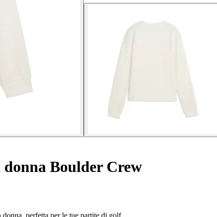
a donna Boulder Crew
onna, perfetta per le tue partite di golf.