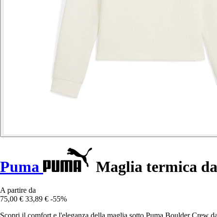
Puma
Maglia termica d
A partire da
75,00 €
33,89 €
-55%
Scopri il comfort e l'eleganza della maglia sotto Puma Boulder Crew da d