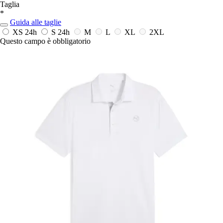
Taglia
*
Guida alle taglie
XS
24h
S
24h
M
L
XL
2XL
Questo campo è obbligatorio