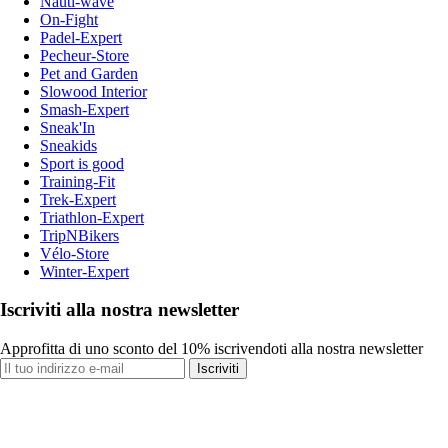
Nauti-wave
On-Fight
Padel-Expert
Pecheur-Store
Pet and Garden
Slowood Interior
Smash-Expert
Sneak'In
Sneakids
Sport is good
Training-Fit
Trek-Expert
Triathlon-Expert
TripNBikers
Vélo-Store
Winter-Expert
Iscriviti alla nostra newsletter
Approfitta di uno sconto del 10% iscrivendoti alla nostra newsletter
Iscriviti