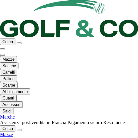
Cerca
Mazze
Sacche
Carrelli
Palline
Scarpe
Abbigliamento
Guanti
Accessori
Saldi
Marche
Assistenza post-vendita in Francia
Pagamento sicuro
Reso facile
Cerca
Mazze