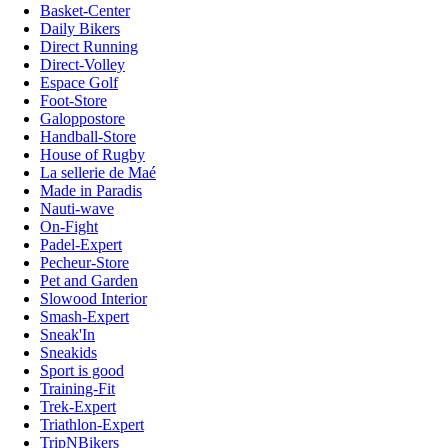
Basket-Center
Daily Bikers
Direct Running
Direct-Volley
Espace Golf
Foot-Store
Galoppostore
Handball-Store
House of Rugby
La sellerie de Maé
Made in Paradis
Nauti-wave
On-Fight
Padel-Expert
Pecheur-Store
Pet and Garden
Slowood Interior
Smash-Expert
Sneak'In
Sneakids
Sport is good
Training-Fit
Trek-Expert
Triathlon-Expert
TripNBikers