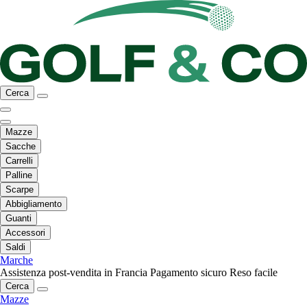
Cerca
Mazze
Sacche
Carrelli
Palline
Scarpe
Abbigliamento
Guanti
Accessori
Saldi
Marche
Assistenza post-vendita in Francia
Pagamento sicuro
Reso facile
Cerca
Mazze