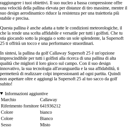
raggiungere i tuoi obiettivi. Il suo nucleo a bassa compressione offre
una velocità della pallina elevata per distanze di tiro massime, mentre il
suo design aerodinamico riduce la resistenza per una traiettoria più
stabile e precisa.
Questa pallina è anche adatta a tutte le condizioni meteorologiche, il
che la rende una scelta affidabile e versatile per tutti i golfisti. Che tu
stia giocando sotto la pioggia o sotto un sole splendente, la Supersoft
25 ti offrirà un tocco e una performance straordinari.
In sintesi, la pallina da golf Callaway Supersoft 25 è un'opzione
imprescindibile per tutti i golfisti alla ricerca di una pallina di alta
qualità che migliori il loro gioco sul campo. Con il suo design
innovativo, la sua tecnologia all'avanguardia e la sua affidabilità, ti
permetterà di realizzare colpi impressionanti ad ogni partita. Quindi
non aspettare oltre e aggiungi la Supersoft 25 al tuo sacco da golf
subito!
Informazioni aggiuntive
Marchio
Callaway
Riferimento fornitore
641936212
Colore
bianco
Colore
Bianco
Sesso
Misto