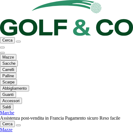
Cerca
Mazze
Sacche
Carrelli
Palline
Scarpe
Abbigliamento
Guanti
Accessori
Saldi
Marche
Assistenza post-vendita in Francia
Pagamento sicuro
Reso facile
Cerca
Mazze