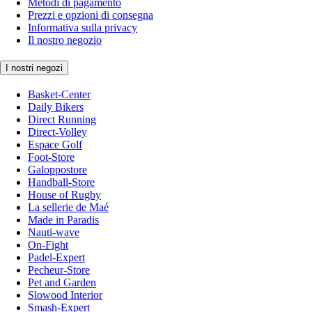
Metodi di pagamento
Prezzi e opzioni di consegna
Informativa sulla privacy
Il nostro negozio
I nostri negozi
Basket-Center
Daily Bikers
Direct Running
Direct-Volley
Espace Golf
Foot-Store
Galoppostore
Handball-Store
House of Rugby
La sellerie de Maé
Made in Paradis
Nauti-wave
On-Fight
Padel-Expert
Pecheur-Store
Pet and Garden
Slowood Interior
Smash-Expert