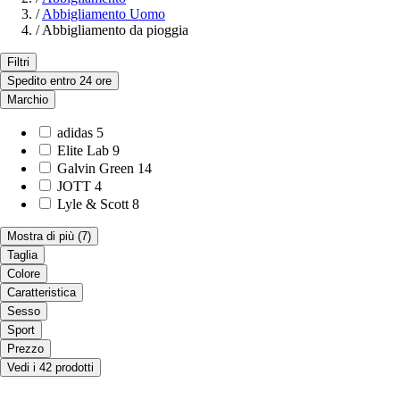
/
Abbigliamento Uomo
/
Abbigliamento da pioggia
Filtri
Spedito entro 24 ore
Marchio
adidas
5
Elite Lab
9
Galvin Green
14
JOTT
4
Lyle & Scott
8
Mostra di più
(7)
Taglia
Colore
Caratteristica
Sesso
Sport
Prezzo
Vedi i 42 prodotti