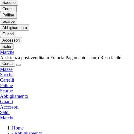
Sacche
Carrelli
Palline
Scarpe
Abbigliamento
Guanti
Accessori
Saldi
Marche
Assistenza post-vendita in Francia
Pagamento sicuro
Reso facile
Cerca
Mazze
Sacche
Carrelli
Palline
Scarpe
Abbigliamento
Guanti
Accessori
Saldi
Marche
Home
/
Abbigliamento